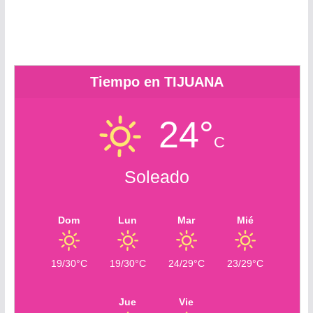
r
c
r
o
m
Tiempo en TIJUANA
24°
C
Soleado
Dom
Lun
Mar
Mié
19/30°C
19/30°C
24/29°C
23/29°C
Jue
Vie