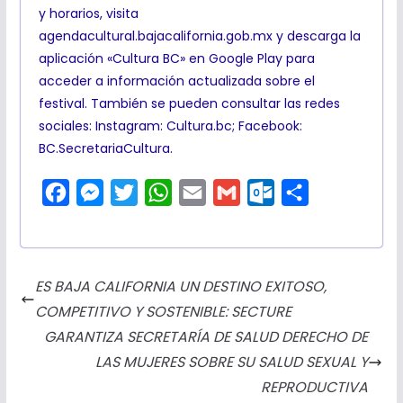
y horarios, visita
agendacultural.bajacalifornia.gob.mx y descarga la
aplicación «Cultura BC» en Google Play para
acceder a información actualizada sobre el
festival. También se pueden consultar las redes
sociales: Instagram: Cultura.bc; Facebook:
BC.SecretariaCultura.
F
M
T
W
E
G
O
C
a
e
w
h
m
m
u
o
c
s
i
a
a
a
t
m
e
s
t
t
i
i
l
p
ES BAJA CALIFORNIA UN DESTINO EXITOSO,
b
e
t
s
l
l
o
a
COMPETITIVO Y SOSTENIBLE: SECTURE
o
n
e
A
o
r
GARANTIZA SECRETARÍA DE SALUD DERECHO DE
o
g
r
p
k
t
LAS MUJERES SOBRE SU SALUD SEXUAL Y
k
e
p
.
i
REPRODUCTIVA