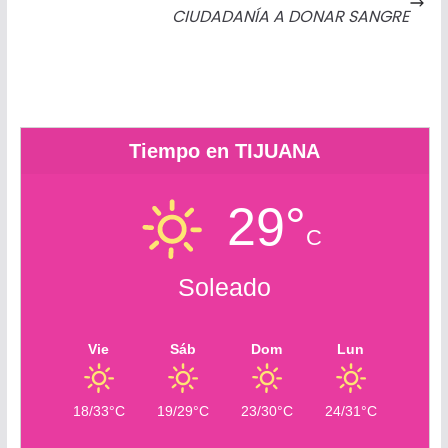
k
e
p
.
i
CIUDADANÍA A DONAR SANGRE
r
c
r
o
m
Tiempo en TIJUANA
29°
C
Soleado
Vie
Sáb
Dom
Lun
18/33°C
19/29°C
23/30°C
24/31°C