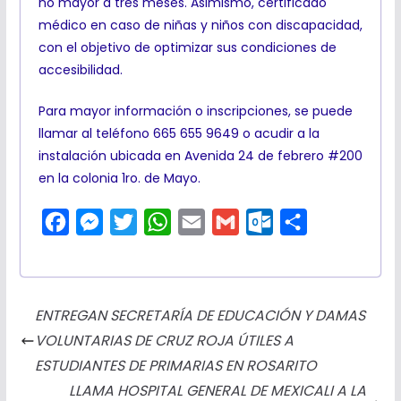
no mayor a tres meses. Asimismo, certificado
médico en caso de niñas y niños con discapacidad,
con el objetivo de optimizar sus condiciones de
accesibilidad.
Para mayor información o inscripciones, se puede
llamar al teléfono 665 655 9649 o acudir a la
instalación ubicada en Avenida 24 de febrero #200
en la colonia 1ro. de Mayo.
F
M
T
W
E
G
O
C
a
e
w
h
m
m
u
o
c
s
i
a
a
a
t
m
e
s
t
t
i
i
l
p
ENTREGAN SECRETARÍA DE EDUCACIÓN Y DAMAS
b
e
t
s
l
l
o
a
VOLUNTARIAS DE CRUZ ROJA ÚTILES A
o
n
e
A
o
r
ESTUDIANTES DE PRIMARIAS EN ROSARITO
o
g
r
p
k
t
LLAMA HOSPITAL GENERAL DE MEXICALI A LA