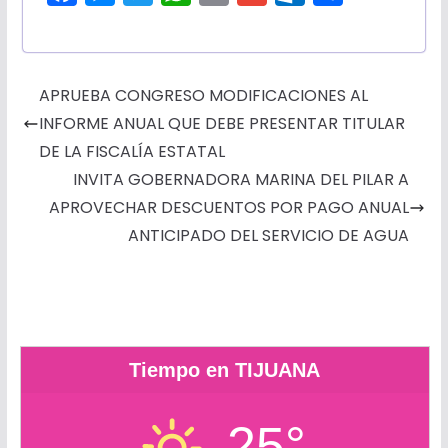
a
e
w
h
m
m
u
o
c
s
i
a
a
a
t
m
e
s
t
t
i
i
l
p
APRUEBA CONGRESO MODIFICACIONES AL
b
e
t
s
l
l
o
a
INFORME ANUAL QUE DEBE PRESENTAR TITULAR
o
n
e
A
o
r
DE LA FISCALÍA ESTATAL
o
g
r
p
k
t
INVITA GOBERNADORA MARINA DEL PILAR A
k
e
p
.
i
APROVECHAR DESCUENTOS POR PAGO ANUAL
r
c
r
ANTICIPADO DEL SERVICIO DE AGUA
o
m
Tiempo en TIJUANA
25°